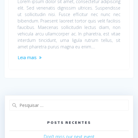
Lorem ipsum dolor sit amet, consectetur adipiscing
elit. Sed venenatis dignissim ultrices. Suspendisse
ut sollicitudin nisi. Fusce efficitur nec nunc nec
bibendum. Praesent laoreet tortor quis velit facilisis
faucibus. Maecenas sollicitudin lectus diam, non
vehicula arcu ullamcorper ac. In pharetra, est vitae
interdum tincidunt, urna ligula rutrum tellus, sit
amet pharetra purus magna eu enim.…
Leia mais
Pesquisar
por:
POSTS RECENTES
Don’t miss our next event