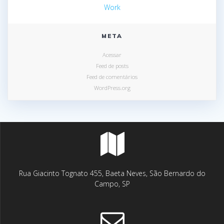
Work
META
Acessar
Feed de posts
Feed de comentários
WordPress.org
Rua Giacinto Tognato 455, Baeta Neves, São Bernardo do
Campo, SP