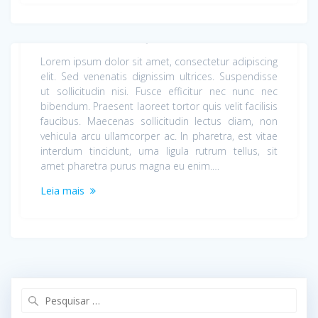
Just a simple post
março 10, 2015
Lorem ipsum dolor sit amet, consectetur adipiscing
elit. Sed venenatis dignissim ultrices. Suspendisse
ut sollicitudin nisi. Fusce efficitur nec nunc nec
bibendum. Praesent laoreet tortor quis velit facilisis
faucibus. Maecenas sollicitudin lectus diam, non
vehicula arcu ullamcorper ac. In pharetra, est vitae
interdum tincidunt, urna ligula rutrum tellus, sit
amet pharetra purus magna eu enim.…
Leia mais
Pesquisar
por: