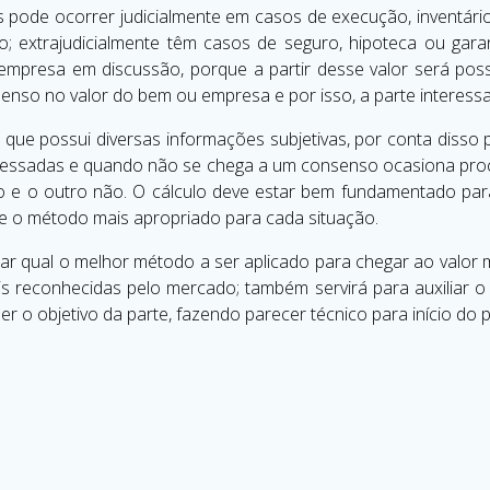
s pode ocorrer judicialmente em casos de execução, inventário,
o; extrajudicialmente têm casos de seguro, hipoteca ou garan
mpresa em discussão, porque a partir desse valor será pos
enso no valor do bem ou empresa e por isso, a parte interess
que possui diversas informações subjetivas, por conta disso 
ressadas e quando não se chega a um consenso ocasiona proces
to e o outro não. O cálculo deve estar bem fundamentado para 
-se o método mais apropriado para cada situação.
ificar qual o melhor método a ser aplicado para chegar ao valor
reconhecidas pelo mercado; também servirá para auxiliar o
r o objetivo da parte, fazendo parecer técnico para início do