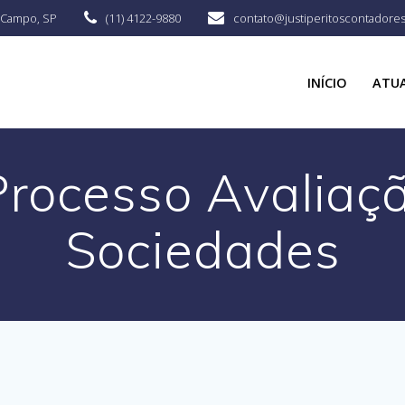
o Campo, SP
(11) 4122-9880
contato@justiperitoscontadore
INÍCIO
ATU
Processo Avaliaç
Sociedades